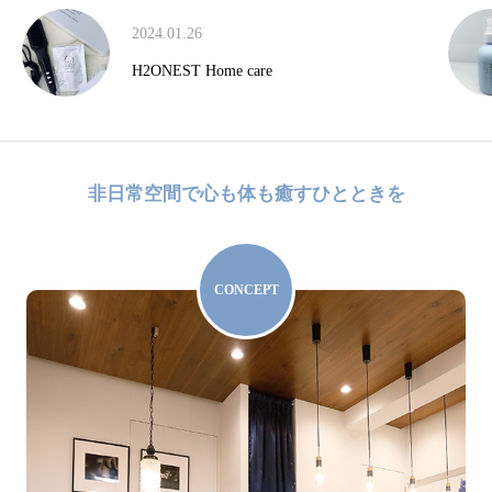
2023.10.11
me care
SHINTO WATER🫧
非日常空間で心も体も癒すひとときを
CONCEPT